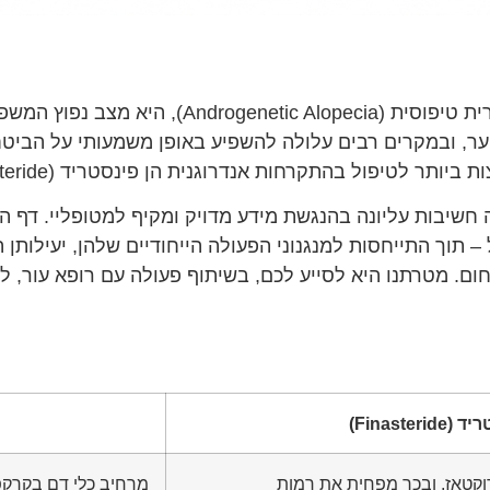
התקרחות אנדרוגנית, המכונה גם התקרחות גברית טי
ער, ובמקרים רבים עלולה להשפיע באופן משמעותי על הביטחו
תקרחות אנדרוגנית הן פינסטריד (Finasteride) ומינוקסידיל (Minoxidil).
ה חשיבות עליונה בהנגשת מידע מדויק ומקיף למטופליי. דף 
– תוך התייחסות למנגנוני הפעולה הייחודיים שלהן, יעילותן 
חום. מטרתנו היא לסייע לכם, בשיתוף פעולה עם רופא עור,
Finasterid)
ים 5-אלפא רדוקטאז, ובכך מפחית את רמות
מרחיב כלי דם בקרקפת