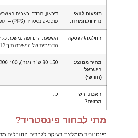
תופעות לוואי
דיכאון, חרדה, כאבים באשכים
נדירות/חמורות
פוסט-פינסטריד (PFS) – תופעות מתמשכות לאחר הפסקה (נדיר מאוד).
החלמה/הפסקה
השפעת התרופה נמשכת כל עו
הדרגתית של הנשירה תוך 6-12 חודשים.
מחיר ממוצע
80-150 ש"ח (גנרי), 200-400 ש"ח (מקורי).
בישראל
(חודשי)
האם נדרש
כן.
מרשם?
מתי לבחור פינסטריד?
פינסטריד מומלצת בעיקר לגברים הסובלים מהת