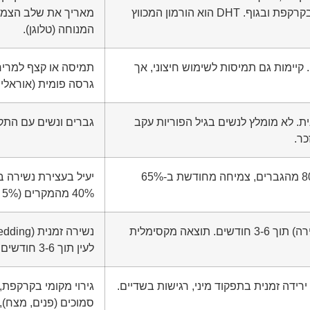
הדיהידרוטסטוסטרון (DHT) בקרקפת ובגוף. DHT הוא הורמון המכווץ
מאריך את שלב הצמיח
המנוחה (טלוגן).
בליעה יומית (1 מ"ג). קיימות גם תמיסות לשימוש חיצוני, אך
תמיסה או קצף למריח
גרסה פומית (אוראלית
. לא מומלץ לנשים בגיל הפוריות עקב
גברים ונשים עם התקר
כר.
יעיל בעצירת נשירה ב-80-90% מהגברים, צמיחה מחודשת ב-65%
40% מהמקרים (5% לגברים, 2% לנשים).
תוצאות ראשוניות (עצירת נשירה) תוך 3-6 חודשים. תוצאה מקסימלית
לעין תוך 3-6 חודשים. תוצאה מלאה לאחר 12 חודשים.
גירוי מקומי בקרקפת, 
סמוכים (פנים, מצח),