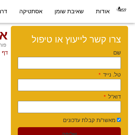
אודות
שאיבת שומן
אסתטיקה
דרמ
אי
צרו קשר לייעוץ או טיפול
פורסם 026
שם
דף 
טל. נייד
דוא"ל
מאשר/ת קבלת עדכונים
שליחה