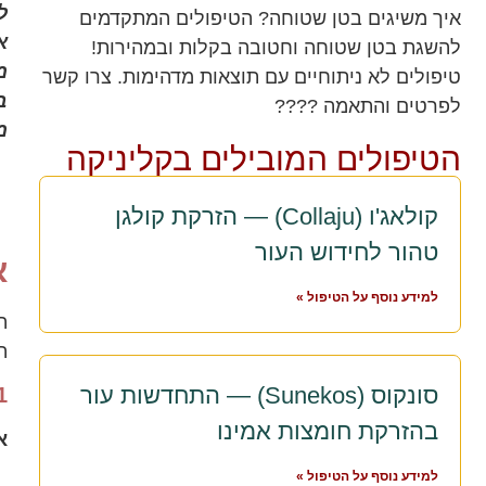
ל
איך משיגים בטן שטוחה? הטיפולים המתקדמים
א
להשגת בטן שטוחה וחטובה בקלות ובמהירות!
מ
טיפולים לא ניתוחיים עם תוצאות מדהימות. צרו קשר
ב
לפרטים והתאמה ????
מ
הטיפולים המובילים בקליניקה
קולאג'ו (Collaju) — הזרקת קולגן
טהור לחידוש העור
א
למידע נוסף על הטיפול »
ה
ה
סונקוס (Sunekos) — התחדשות עור
1. טיפולי לייזר
בהזרקת חומצות אמינו
א
למידע נוסף על הטיפול »