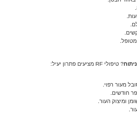
ם.
שים.
יתוח
? טיפולי RF מציעים פתרון יעיל:
בל מעור רפוי.
ר חודשים.
ור.