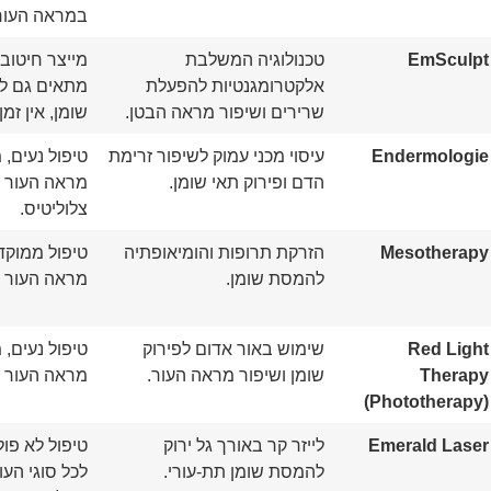
במראה העור
EmSculpt
טכנולוגיה המשלבת
מייצר חיטוב 
אלקטרומגנטיות להפעלת
מתאים גם 
שרירים ושיפור מראה הבטן.
שומן, אין זמ
Endermologie
עיסוי מכני עמוק לשיפור זרימת
טיפול נעים,
הדם ופירוק תאי שומן.
מראה העור 
צלוליטיס.
Mesotherapy
הזרקת תרופות והומיאופתיה
טיפול ממוקד
להמסת שומן.
מראה העור ו
Red Light
שימוש באור אדום לפירוק
טיפול נעים,
Therapy
שומן ושיפור מראה העור.
מראה העור ו
(Phototherapy)
Emerald Laser
לייזר קר באורך גל ירוק
טיפול לא פו
להמסת שומן תת-עורי.
לכל סוגי העור