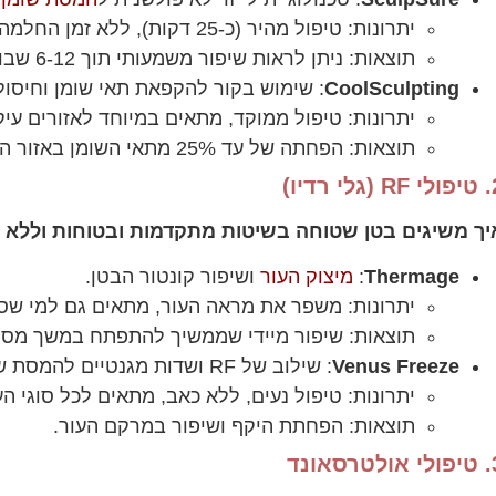
יתרונות: טיפול מהיר (כ-25 דקות), ללא זמן החלמה.
תוצאות: ניתן לראות שיפור משמעותי תוך 6-12 שבועות.
CoolSculpting
: שימוש בקור להקפאת תאי שומן וחיסול
יתרונות: טיפול ממוקד, מתאים במיוחד לאזורים עיק
תוצאות: הפחתה של עד 25% מתאי השומן באזור המטופל.
לי רדיו)
יך משיגים בטן שטוחה בשיטות מתקדמות ובטוחות וללא נ
Thermage
:
מיצוק העור
ושיפור קונטור הבטן.
יתרונות: משפר את מראה העור, מתאים גם למי שסו
תוצאות: שיפור מיידי שממשיך להתפתח במשך מספ
Venus Freeze
: שילוב של RF ושדות מגנטיים להמסת שומן ומיצוק העור.
יתרונות: טיפול נעים, ללא כאב, מתאים לכל סוגי הע
תוצאות: הפחתת היקף ושיפור במרקם העור.
טרסאונד