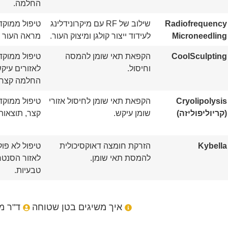
החלמה.
Radiofrequency
שילוב של RF עם מיקרונידלינג
טיפול ממוקד
Microneedling
לעידוד ייצור קולגן ומיצוק העור.
מראה העור ו
CoolSculpting
הקפאת תאי שומן להמסה
טיפול ממוקד
וחיסול.
לאזורים עיקש
החלמה קצר.
Cryolipolysis
הקפאת תאי שומן לחיסול אזורי
טיפול ממוקד
(קריוליפוליזה)
שומן עיקש.
קצר, תוצאות
Kybella
הזרקת חומצה דאוקסיכולית
טיפול לא פו
להמסת תאי שומן.
לאזור הסנטר
טבעיות.
איך משיגים בטן שטוחה
ד"ר מ