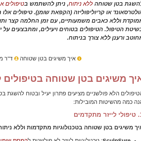
השגת בטן שטוחה
ללא ניתוח
, ניתן להשתמש ב
טיפולים א
ולטרסאונד או קריוליפוליזה (הקפאת שומן). טיפולים אלו
מוקדת וללא כאבים משמעותיים, עם זמן החלמה קצר ותוצא
שיטת הטיפול. הטיפולים בטוחים ויעילים, ומתבצעים על
חוטב ורענן ללא צורך בניתוח.
איך משיגים בטן שטוחה
ד"ר מ
יך משיגים בטן שטוחה בטיפולים ל
טיפולים הלא פולשניים מציעים פתרון יעיל ובטוח להשגת בט
נה כמה מהשיטות המובילות:
 מתקדמים
יך משיגים בטן שטוחה בטכנולוגיות מתקדמות וללא ניתוח
SculpSure
: טכנולוגיית לייזר לא פולשנית ל
המסת שומן
ב