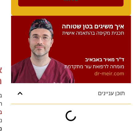
א
מ
תוכן עניינים
ב
ה
ב
נ
נ