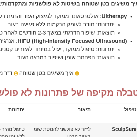
יך משיגים בטן שטוחה בשיטות לא פולשניות ומתקדמות
?
Ultherapy
: אולטרסאונד ממוקד למיצוק העור והרמת רק
יתרונות: חודר לעומק הרקמות ללא פגיעה בעור.
תוצאות: שיפור הדרגתי במשך 2-3 חודשים לאחר טיפול בודד.
HIFU (High-Intensity Focused Ultrasound)
: אנרגי
יתרונות: טיפול ממוקד, יעיל במיוחד לאזורים קטנים
תוצאות: הפחתת שומן ושיפור במראה העור.
איך משיגים בטן שטוחה
ד"ר מ
בלה מקיפה של פתרונות לא פולשנ
טיפול
תיאור
יתרונות
SculpSure
לייזר לא פולשני להמסת שומן
באזור הבטן.
ללא זמן החל