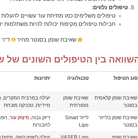
טיפולים נלווים
:
טיפולים משלימים כמו מתיחת עור עשויים להעלות
חבילות טיפולים מקיפות יכולות להיות משתלמות יו
שאיבת שומן בסנטר מחיר
ד"ר 
שוואה בין הטיפולים השונים של 
סוג הטיפול
טכנולוגיה
יתרונות
סוג הטיפול
טכנולוגיה
יתרונות
שאיבת שומן קלאסית
שאיבת שומן
יעילה במרבית המקרים, ת
בסנטר
מסורתית
מיידיות, טכניקה מוכחת
שאיבת שומן בלייזר
לייזר Smart
דיוק גבוה,
מיצוק עור
, הפח
בסנטר
Lipo
לחבורות
שאיבת שומן
VASER Lipo
יעילה לשומן קשה, פחות 