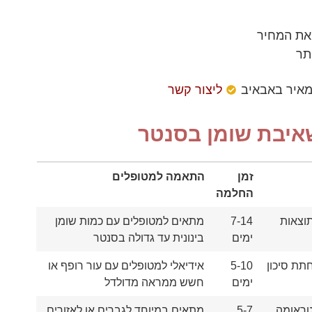
 את המחיר
תר
מאיר באבאיב
ליצור קשר
שאיבת שומן בסנטר
זמן
התאמה למטופלים
החלמה
זמן
התאמה למטופלים
וצאות
7-14
מתאים למטופלים עם כמות שומן
החלמה
ימים
בינונית עד גדולה בסנטר
תת סיכון
5-10
אידיאלי למטופלים עם עור רופף או
ימים
חשש ממראה מדולדל
טראומה
5-7
מתאים במיוחד לגברים או לאזורים