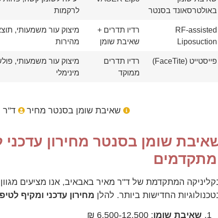
באולטרסאונד בסנטר
לרקמות
RF-assisted
רדיו תדרים +
מיצוק עור משמעותי, תוצ
Liposuction
שאיבת שומן
מהירות
פייסטייט (FaceTite)
רדיו תדרים
מיצוק עור משמעותי, פולש
ממוקד
מינימלי
שאיבת שומן בסנטר מחיר
ד"ר 
איבת שומן בסנטר מחירון עדכני ל
מתקדמים
קליניקה המתקדמת של ד"ר מאיר באבאיב, אנו מציעים מגוון
טכנולוגיות החדישות ביותר. להלן
מחירון עדכני ומקיף לטי
שאיבת שומן
: 6,500-12,500 ₪