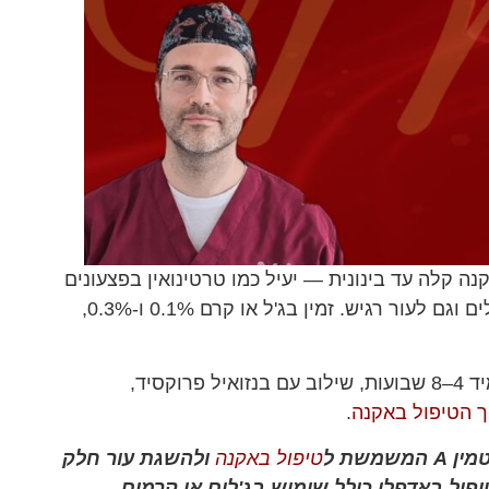
י לטיפול באקנה קלה עד בינונית — יעיל כמו טרטינואין בפצעונים
וקומדונים, אבל מגרה פחות את העור, ולכן מתאים גם למתחילים וגם לעור רגיש. זמין בג'ל או קרם 0.1% ו-0.3%,
בעמוד: איך מורחים נכון (שכבה דקה בערב), למה חשוב להתמיד 4–8 שבועות, שילוב עם בנזואיל פרוקסיד,
ך הטיפול באקנה
.
טיפול באקנה
ולהשגת עור חלק
טיפול באדפלן כולל שימוש בג'לים או קרמים