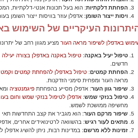
הפחתת דלקתיות
: הוא בעל תכונות אנטי-דלקתיות, המס
ויסות ייצור השומן
: אדפלן עוזר בוויסות ייצור השומן בע
יתרונות העיקריים של השימוש בא
ימוש באדפלן לשיפור מראה העור
מציע מגוון רחב של יתרונו
טיפול יעיל באקנה
:
טיפול באקנה באדפלן בצורה יעילה
מ
חדשים.
הפחתת קמטים
:
טיפול באדפלן להפחתת קמטים וקמטו
מראה העור ומפחית סימני הזדקנות.
שיפור גוון העור
: אדפלן מסייע בהפחתת
פיגמנטציה
ומאזן
טיפול בנזקי שמש
:
אדפלן לטיפול בנזקי שמש וחום בעור
מחשיפה ממושכת לשמש.
שיפור מרקם העור
: הוא מגביר את קצב התחדשות תאי הע
מתאים לעור רגיש
: בהשוואה לרטינואידים אחרים, אדפלן
זמינות ללא מרשם
: במדינות רבות, ניתן להשיג אדפלן 