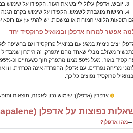
יובש
: אדפלן עלול לייבש את העור. הקפידו על שימוש במ
רגישות מוגברת לשמש
: הקפידו על שימוש בקרם הגנה עם SPF ג
ם תופעות הלוואי חמורות או נמשכות, יש להתייעץ עם רופא ע
מה אפשר למרוח אדפלן ובנזואיל פרוקסיד יחד
דפלן יציב כימית במגע עם בנזואיל פרוקסיד וגם בחשיפה לאו
תכשיר משולב מבלי שאחד מהם יתפרק. זה היתרון שמבדיל או
זמני מריחה נפרדים. עם אדפלן ההפרדה אינה הכרחית, וזו 
בנזואיל פרוקסיד נפוצים כל כך.
אדפרין (אדפלן): שימוש נכון לאקנה, תוצאות ותופעו
לות נפוצות על אדפלן (Adapalene, שם מסחרי: אדיפרין)
מהו אדפלן?