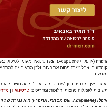
דפרין
(אדפלן / Adapalene) הוא רטינואיד מקומ
מרשם.
תשובות לשאלות נפוצות. חלופות ומדריכים:
טרטינואין
|
מדרי
Adapalen, שם מסחרי: אדיפרין) הוא נגזרת של ויטמין A המשמשת ל
בריא יותר על ידי עידוד חידוש תאי עור והפחתת דלקות. ה