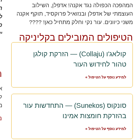
המהפכה הכפולה נגד אקנה! אדפלן, השילוב
ה
העוצמתי של אדפלן ובנזואיל פרוקסיד, תוקף אקנה
ל
משני כיוונים. עור נקי וחלק מתחיל כאן! ????
כ
י
הטיפולים המובילים בקליניקה
קולאג'ו (Collaju) — הזרקת קולגן
טהור לחידוש העור
מ
למידע נוסף על הטיפול »
ל
סונקוס (Sunekos) — התחדשות עור
מ
בהזרקת חומצות אמינו
מ
למידע נוסף על הטיפול »