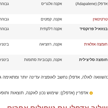
אדפלן (Adapalene)
אקנה וולגריס
גבוהה
טרטינואין
אקנה, קמטים
גבוהה
בנזואיל פרוקסיד
אקנה דלקתית
גבוהה
חומצה אזלאית
אקנה, רוזציאה
בינוני
חומצה סליצילית
אקנה, נקבוביות סתומות
בינוני
השוואה לאלה, אדפלן נחשב לאופציה עדינה יותר ומתאימה גם
אדפרין (אדפלן): שימוש נכון לאקנה, תוצאות ותופעו