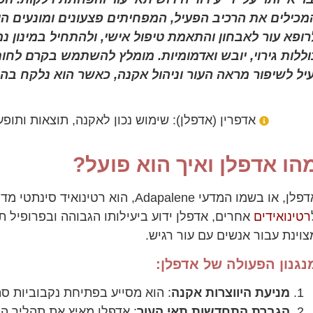
מכילים את הרכיב הפעיל, המפחיתים פצעונים ומונעים הי
רופא עור לאבחון והתאמת טיפול אישי, ולהתחיל במינון נמו
וללות גירוי, יובש ואדמומיות. מומלץ להשתמש בקרם לח
עיל לשיפור מראה העור וניהול אקנה, כאשר הוא נלקח בהנ
אדפרין (אדפלן): שימוש נכון לאקנה, תוצאות ותופעו
הו אדפלן ואיך הוא פועל?
אדפלן, או בשמו המדעי Adapalene, הו
רטינואידים
אחרים, אדפלן ידוע ביעילותו הגבוהה ובפרופיל ת
צוינת עבור אנשים עם עור רגיש.
נגנון הפעולה של אדפלן:
מניעת היווצרות אקנה
: הוא מסייע בפתיחת נקבוביות סת
הגברת התחדשות תאי העור
: אדפלן מאיץ את תהליך ה