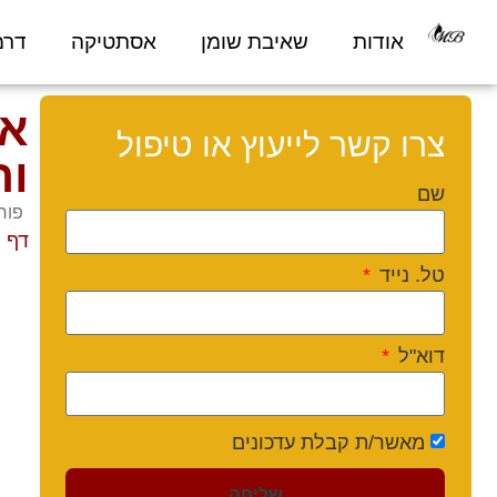
אודות
שאיבת שומן
אסתטיקה
דרמ
אד
צרו קשר לייעוץ או טיפול
ות
שם
פורסם 026
דף 
טל. נייד
דוא"ל
מאשר/ת קבלת עדכונים
שליחה