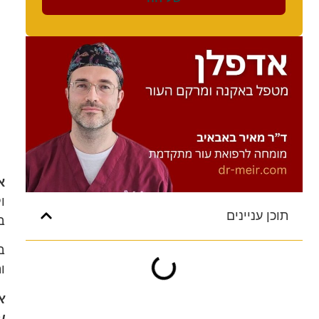
א
תוכן עניינים
ב
ו
אדפלן (e
ו