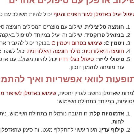
ילוב אדפלן עם טיפולים אחרים
יפול יעיל באדפלן לעור הפנים והגוף
יכול להיות משולב עם ט
חומצה סליצילית
: שילוב עם מוצרים המכילים חומצה סל
בנזואיל פרוקסיד
: שילוב זה יעיל במיוחד לטיפול באקנה
ויטמין C
:
שימוש בסרום ויטמין C
בבוקר יכול להגביר את 
חומצה היאלורונית
:
מילוי חומצה היאלורונית
יכול לשפר א
טיפולי לייזר
:
טיפול בגלי רדיו
יכול להיות משולב עם אדפל
עור מומחה לתזמון הנכון.
ופעות לוואי אפשריות ואיך להתמו
מרות שאדפלן נחשב לעדין יחסית,
שימוש באדפלן לשיפור מר
סוימות, במיוחד בתחילת השימוש:
אדמומיות קלה
: זו תגובה נורמלית בתחילת השימוש. נית
לחות.
קילוף עדין
: העור עשוי להתקלף מעט. זה סימן שהאדפלן