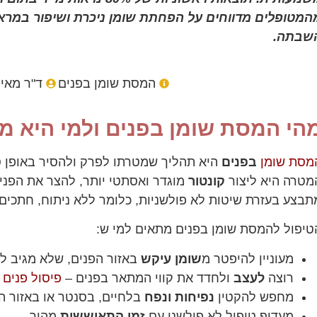
המטופלים מדווחים על הפחתת שומן ניכרת ושיפור במרא
שבתה.
המסת שומן בפנים
ד"ר מאי
הי המסת שומן בפנים ולמי היא 
מסת שומן
בפנים
היא תהליך שמטרתו לפרק ולהסיר באופן 
מטרה היא ליצור
קונטור
מוגדר ואסתטי יותר, להצר את הפני
תבצע בעזרת שיטות לא פולשניות, כלומר ללא ניתוח, חתכים 
טיפול להמסת שומן בפנים מתאים למי ש:
מעוניין להיפטר מ
שומן עיקש
באזור הפנים, שלא מגיב לד
רוצה
לעצב
ולחדד את קווי המתאר בפנים –
פיסול פנים
ל
מחפש להקטין
נפיחות ונפח
בלחיים, בסנטר או באזור ה
מעדיף טיפול לא פולשני עם
זמן התאוששות
מהיר