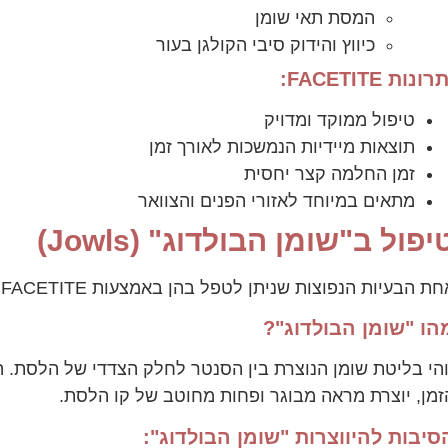
המסת תאי שומן
כיווץ והידוק סיבי הקולגן בעור
רונות FACETITE:
טיפול ממוקד ומדויק
תוצאות מיידיות הנמשכות לאורך זמן
זמן החלמה קצר יחסית
מתאים במיוחד לאזורי הפנים והצוואר
יפול ב"שומן הבולדוג" (Jowls)
ת הבעיות הנפוצות שניתן לטפל בהן באמצעות FACETITE היא תופעת ה"בולדוג" או ה-Jowls באנגלית.
הו "שומן הבולדוג"?
והי בליטת שומן הנוצרת בין הסנטר לחלק הצדדי של הלסת. 
זמן, יוצרת מראה מבוגר ופחות מחוטב של קו הלסת.
סיבות להיווצרות "שומן הבולדוג":