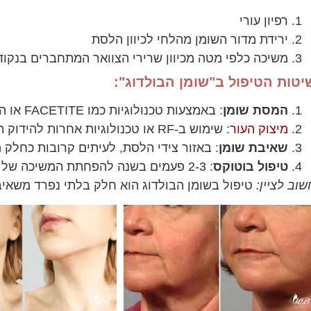
רפיון עורי
ירידת מדור השומן מהלחי לכיוון הלסת
משיכה כלפי מטה מכיוון שרירי הצוואר המתחברים בנקו
יטות הטיפול ב"שומן הבולדוג":
המסת שומן
: באמצעות טכנולוגיות כמו FACETITE או הזרקות ייעודיות.
מיצוק העור
: שימוש ב-RF או טכנולוגיות אחרות להידוק העור הרפוי.
שאיבת שומן
: באזור צידי הלסת, לעיתים קרובות כחלק
טיפול בוטוקס
: 2-3 פעמים בשנה להפחתת המשיכה של חיבור שרירי הצוואר, מונע את היווצרות הבליטה.
שוב לציין:
טיפול בשומן הבולדוג הוא חלק בלתי נפרד משאיבת 