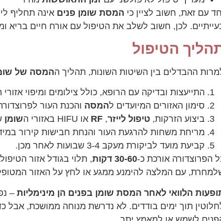
חד עם זאת, חשוב לציין כי
המסת שומן פנים
אינה תחליף ליר
עייתיים. לכן, חשוב לשלב את הטיפול עם אורח חיים בריא ומא
הליך הטיפול
מרות ההבדלים בין השיטות השונות, תהליך ה
המסה
של
שומ
התייעצות ובדיקה עם הרופא, כולל צילומים ומיפוי אזורי ה
סימון האזורים המיועדים ל
המסה
והכנת העור לפרוצדורה
ביצוע הזרקות,
טיפול
לייזר
,
RF
או HIFU באזורי ה
שומן
ש
מריחת משחות להרגעת העור והנחת חבישות קירור במיד
קביעת מועד לביקורת מעקב 3-4 שבועות לאחר מכן.
ל הפרוצדורה אורכת כ-
30-60 דקות
, תלוי בגודל אזור הטיפו
למחרת, עם המלצה להימנע ממגע או לחץ על האזור המטופל במשך 48 השעות 
ופעות הלוואי לאחר המסת שומן בפנים הן מינימליות
– נפ
חלוטין תוך ימים בודדים. לא נדרשת מנוחה ממושכת, אבל כ
פנים לשמש או למאמץ יתר.